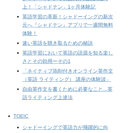
上！「シャドテン」1ヶ月体験記
英語学習の革新！シャドーイングの新次
元へ『シャドテン』アプリで一週間無料
体験！
速い英語を聴き取るための秘訣
英語学習において英語の語源を知る楽し
さとその効用ーその1
「ネイティブ添削付きオンライン英作文
（英語 ライティング） 講座の体験談」
自由英作文を書くために必要なこと...英
語ライティング上達法
TOEIC
シャドーイングで英語力が飛躍的に向