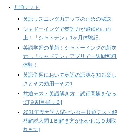
共通テスト
英語リスニング力アップのための秘訣
シャドーイングで英語力が飛躍的に向
上！「シャドテン」1ヶ月体験記
英語学習の革新！シャドーイングの新次
元へ『シャドテン』アプリで一週間無料
体験！
英語学習において英語の語源を知る楽し
さとその効用ーその1
共通テスト英語解き方 試行問題を使っ
て[９割目指せる]
2021年度大学入試センター共通テスト解
答解説大問１B[解き方がわかれば９割取
れます]