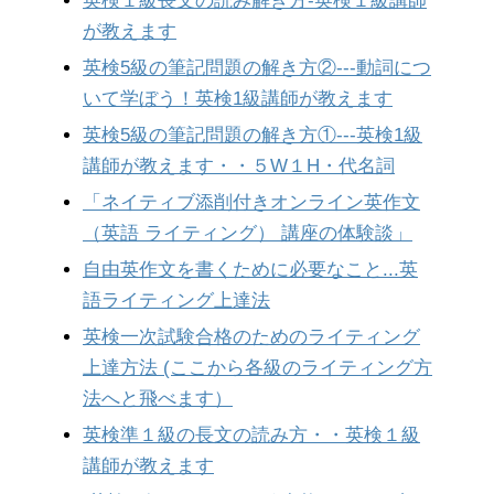
英検１級長文の読み解き方-英検１級講師
が教えます
英検5級の筆記問題の解き方②---動詞につ
いて学ぼう！英検1級講師が教えます
英検5級の筆記問題の解き方①---英検1級
講師が教えます・・５W１H・代名詞
「ネイティブ添削付きオンライン英作文
（英語 ライティング） 講座の体験談」
自由英作文を書くために必要なこと...英
語ライティング上達法
英検一次試験合格のためのライティング
上達方法 (ここから各級のライティング方
法へと飛べます）
英検準１級の長文の読み方・・英検１級
講師が教えます