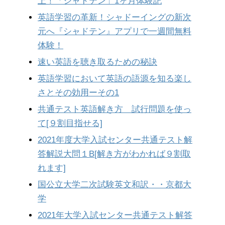
上！「シャドテン」1ヶ月体験記
英語学習の革新！シャドーイングの新次
元へ『シャドテン』アプリで一週間無料
体験！
速い英語を聴き取るための秘訣
英語学習において英語の語源を知る楽し
さとその効用ーその1
共通テスト英語解き方 試行問題を使っ
て[９割目指せる]
2021年度大学入試センター共通テスト解
答解説大問１B[解き方がわかれば９割取
れます]
国公立大学二次試験英文和訳・・京都大
学
2021年大学入試センター共通テスト解答