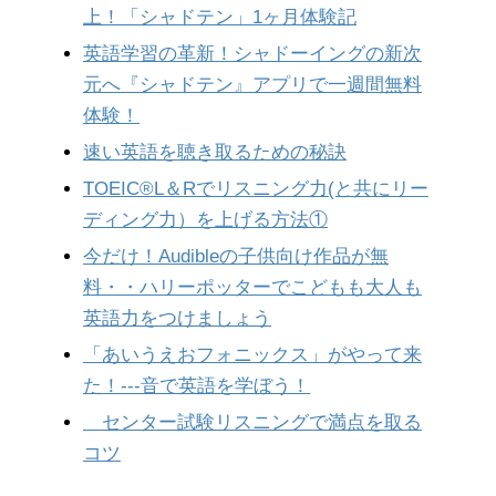
上！「シャドテン」1ヶ月体験記
英語学習の革新！シャドーイングの新次
元へ『シャドテン』アプリで一週間無料
体験！
速い英語を聴き取るための秘訣
TOEIC®︎L＆Rでリスニング力(と共にリー
ディング力）を上げる方法①
今だけ！Audibleの子供向け作品が無
料・・ハリーポッターでこどもも大人も
英語力をつけましょう
「あいうえおフォニックス」がやって来
た！---音で英語を学ぼう！
センター試験リスニングで満点を取る
コツ