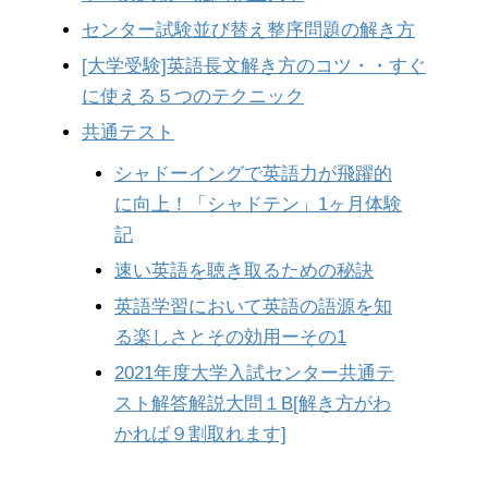
センター試験並び替え整序問題の解き方
[大学受験]英語長文解き方のコツ・・すぐ
に使える５つのテクニック
共通テスト
シャドーイングで英語力が飛躍的
に向上！「シャドテン」1ヶ月体験
記
速い英語を聴き取るための秘訣
英語学習において英語の語源を知
る楽しさとその効用ーその1
2021年度大学入試センター共通テ
スト解答解説大問１B[解き方がわ
かれば９割取れます]