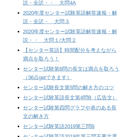
説・全訳・・ 大問4A
2020年度センター試験英語解答速報・解
説・全訳・ 大問３
2020年度センター試験英語解答速報・解
説・・ 大問１/大問２
【センター英語】時間配分を考えながら
満点を取ろう！
センター試験第6問の長文は満点を取ろう
（36点getできます）
センター試験長文第5問の解き方のコツ
センター試験英語長文第4問B（広告文）
センター試験第四問グラフや表のある長
文の解き方
センター試験英語2019第三問B
センター試験英語2019年第三問不要文選