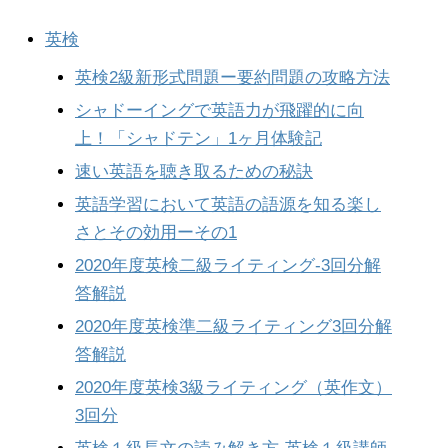
英検
英検2級新形式問題ー要約問題の攻略方法
シャドーイングで英語力が飛躍的に向
上！「シャドテン」1ヶ月体験記
速い英語を聴き取るための秘訣
英語学習において英語の語源を知る楽し
さとその効用ーその1
2020年度英検二級ライティング-3回分解
答解説
2020年度英検準二級ライティング3回分解
答解説
2020年度英検3級ライティング（英作文）
3回分