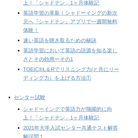
上！「シャドテン」1ヶ月体験記
英語学習の革新！シャドーイングの新次
元へ『シャドテン』アプリで一週間無料
体験！
速い英語を聴き取るための秘訣
英語学習において英語の語源を知る楽し
さとその効用ーその1
TOEIC®︎L＆Rでリスニング力(と共にリー
ディング力）を上げる方法①
センター試験
シャドーイングで英語力が飛躍的に向
上！「シャドテン」1ヶ月体験記
2021年大学入試センター共通テスト解答
解説問１