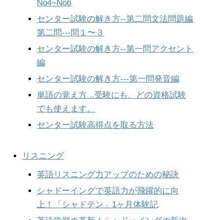
No4~No6
センター試験の解き方--第二問文法問題編
第二問---問１〜３
センター試験の解き方--第一問アクセント
編
センター試験の解き方---第一問発音編
単語の覚え方 ..受験にも、どの資格試験
でも使えます。
センター試験高得点を取る方法
リスニング
英語リスニング力アップのための秘訣
シャドーイングで英語力が飛躍的に向
上！「シャドテン」1ヶ月体験記