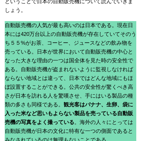
ということで日本の自動販売機について読んでいきま
しょう。
自動販売機の人気が最も高いのは日本である。現在日
本には420万台以上の自動販売機が存在していてそのう
ち５５%がお茶、コーヒー、ジュースなどの飲み物を
売っている。日本が世界において自動販売機の中心と
なった大きな理由の一つは国全体を見た時の安全性で
ある。自動販売機が盗まれないように監視しなければ
ならない地域とは違って、日本ではどんな地域にもほ
ぼ設置することができる。公共の安全性が驚くべき高
さが日本を訪れる人を驚嘆させ、手にはいる製品の種
類の多さも同様である。
観光客はバナナ、生卵、袋に
入った米など思いもよらない製品を売っている自動販
売機の写真をよく撮っている
。海外の人々にとっては
自動販売機が日本の文化に特有な一つの側面であると
みなされているのは無理もないことである。