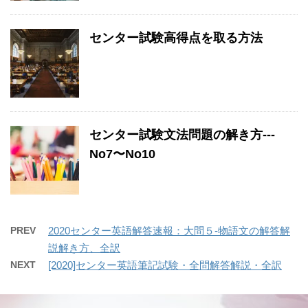
センター試験高得点を取る方法
センター試験文法問題の解き方---
No7〜No10
PREV
2020センター英語解答速報：大問５-物語文の解答解
説解き方、全訳
NEXT
[2020]センター英語筆記試験・全問解答解説・全訳