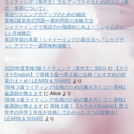
ライティング（英作文）力をアップさせるためのコツ（多
読・多聴について）
英語リスニング力アップのための秘訣
英検2級新形式問題ー要約問題の攻略方法
シャドーイングで英語力が飛躍的に向上！「シャドテン」
1ヶ月体験記
英語学習の革新！シャドーイングの新次元へ『シャドテ
ン』アプリで一週間無料体験！
最近のコメント
2020年度英検3級ライティング（英作文）3回分
に
【カラ
オケEnglish】で英検５級〜準２級に合格！おすすめの対
策のまとめ | LEARN & SHARE
より
[英検３級ライティング]合格のための書き方とコツ-英検1
級講師が教えます
に
Alice
より
[英検３級ライティング]合格のための書き方とコツ-英検1
級講師が教えます
に
英検３級！【カラオケEnglish】歴３
年半の中学１年生が合格してわかった２つの攻略法 |
LEARN & SHARE
より
アーカイブ