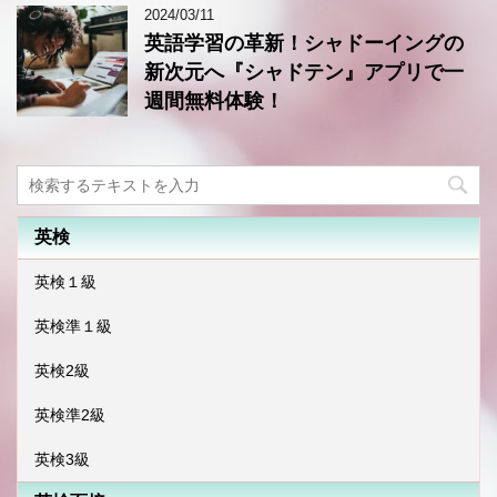
2024/03/11
英語学習の革新！シャドーイングの
新次元へ『シャドテン』アプリで一
週間無料体験！
英検
英検１級
英検準１級
英検2級
英検準2級
英検3級