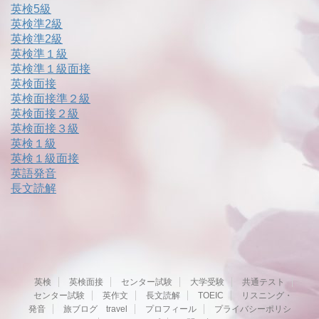
英検5級
英検準2級
英検準2級
英検準１級
英検準１級面接
英検面接
英検面接準２級
英検面接２級
英検面接３級
英検１級
英検１級面接
英語発音
長文読解
英検
英検面接
センター試験
大学受験
共通テスト
センター試験
英作文
長文読解
TOEIC
リスニング・
発音
旅ブログ travel
プロフィール
プライバシーポリシ