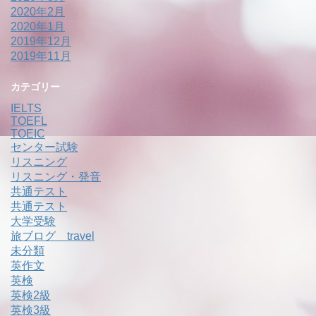
2020年2月
2020年1月
2019年12月
2019年11月
カテゴリー
IELTS
TOEFL
TOEIC
センター試験
リスニング
リスニング・発音
共通テスト
共通テスト
大学受験
旅ブログ travel
未分類
英作文
英検
英検2級
英検3級