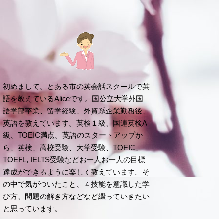
初めまして。とある市の英会話スクールで英
語を教えているAliceです。国公立大学外国
語学部卒業、留学経験、外資系企業勤務後、
英語を教えています。英検１級、国連英検A
級、TOEIC満点。英語のスタートアップか
ら、英検、高校受験、大学受験、TOEIC、
TOEFL, IELTS受験などお一人お一人の目標
達成ができるように楽しく教えています。そ
の中で気がついたこと、４技能を意識した学
び方、問題の解き方などなど綴っていきたい
と思っています。