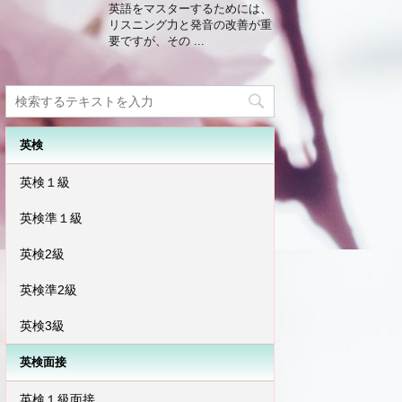
英語をマスターするためには、
リスニング力と発音の改善が重
要ですが、その ...
英検
英検１級
英検準１級
英検2級
英検準2級
英検3級
英検面接
英検１級面接