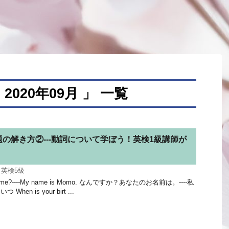
020年09月 」 一覧
の解き方②---動詞について学ぼう！英検1級講師が
,
英検5級
ur name?----My name is Momo. なんですか？あなたのお名前は。----私
hen is your birt ...