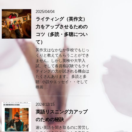
2025/04/04
ライティング（英作文）
力をアップさせるための
コツ（多読・多聴につい
て）
英作文はなかなか学校でもじっ
くりと教えてもらうことができ
ません。しかし英検や大学入
試、そして各資格試験でもライ
ティングの力が試される機会は
たくさんあります。 多読と多
聴: 小説やエッセイ・・そして
映画 ...
2024/12/15
英語リスニング力アップ
のための秘訣
速い英語を聞き取るのに苦労し