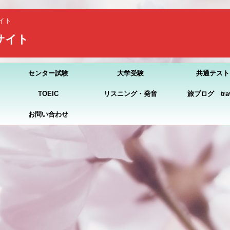
イト
習サイト
センター試験
大学受験
共通テスト
TOEIC
リスニング・発音
旅ブログ trav
お問い合わせ