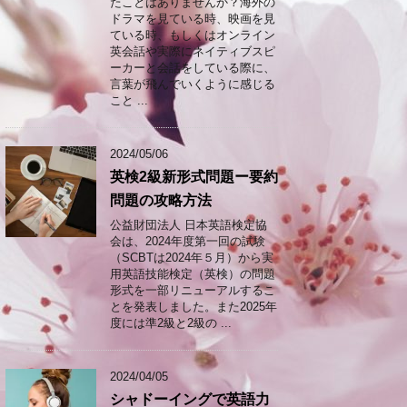
たことはありませんか？海外の
ドラマを見ている時、映画を見
ている時、もしくはオンライン
英会話や実際にネイティブスピ
ーカーと会話をしている際に、
言葉が飛んでいくように感じる
こと ...
2024/05/06
英検2級新形式問題ー要約
問題の攻略方法
公益財団法人 日本英語検定協
会は、2024年度第一回の試験
（SCBTは2024年５月）から実
用英語技能検定（英検）の問題
形式を一部リニューアルするこ
とを発表しました。また2025年
度には準2級と2級の ...
2024/04/05
シャドーイングで英語力