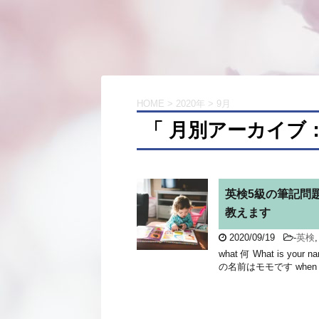
HOME
>
2020年
>
9月
「 月別アーカイブ：2
英検5級の筆記問題
教えます
2020/09/19
-
英検
what 何 What is yo
の名前はモモです when いつ W