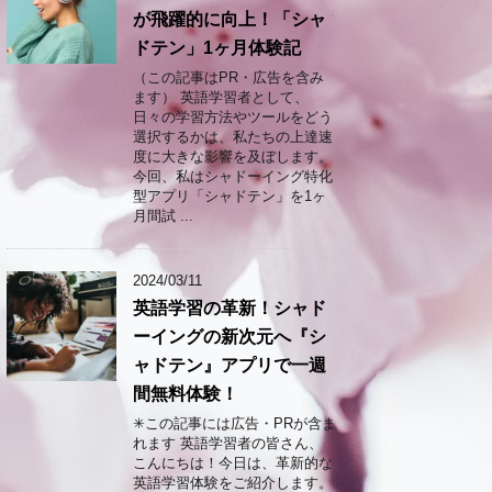
が飛躍的に向上！「シャ
ドテン」1ヶ月体験記
（この記事はPR・広告を含み
ます） 英語学習者として、
日々の学習方法やツールをどう
選択するかは、私たちの上達速
度に大きな影響を及ぼします。
今回、私はシャドーイング特化
型アプリ「シャドテン」を1ヶ
月間試 ...
2024/03/11
英語学習の革新！シャド
ーイングの新次元へ『シ
ャドテン』アプリで一週
間無料体験！
✳︎この記事には広告・PRが含ま
れます 英語学習者の皆さん、
こんにちは！今日は、革新的な
英語学習体験をご紹介します。