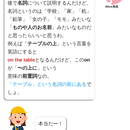
後で
名詞
について説明するんだけど、
Alice先生
名詞というのは「学校」「家」「机」
「鉛筆」「女の子」「モモ」みたいな
「
ものや人のお名前
」みたいなものだ
と思ったらいいと思うわ。
例えば「
テーブルの上
」という言葉を
英語にすると
on the table
となるんだけど、この
on
が「
〜の上に
」という
意味の
前置詞
なの。
「テーブル」という名詞の前にある
で
しょ。
本当だー！