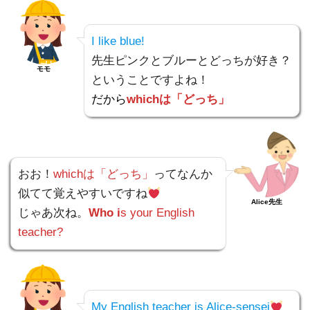
I like blue!
先生ピンクとブルーとどっちが好き？
モモ
ということですよね！
だから
whichは「どっち」
おお！
whichは「どっち」
ってなんか
似てて覚えやすいですね
Alice先生
じゃあ次ね。
Who
i
s your English
teacher?
My English teacher is Alice-sensei