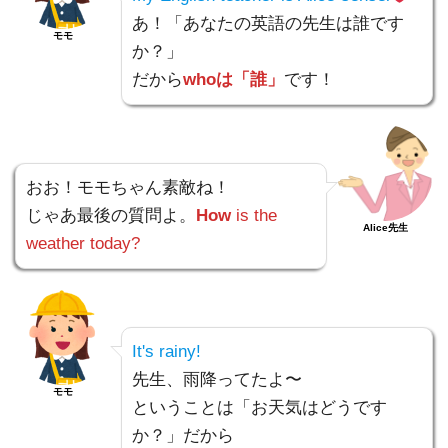
あ！「あなたの英語の先生は誰です
モモ
か？」
だから
whoは「誰」
です！
おお！モモちゃん素敵ね！
じゃあ最後の質問よ。
How
is the
Alice先生
weather today?
It's rainy!
先生、雨降ってたよ〜
モモ
ということは「お天気はどうです
か？」だから