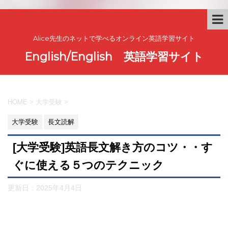
Alice先生のネットで学べるオンライン英語学習サイト
English/English 英語学習サイト
HOME
>
大学受験
>
大学受験
長文読解
[大学受験]英語長文解き方のコツ・・す
ぐに使える５つのテクニック
更新日：
2025年4月4日