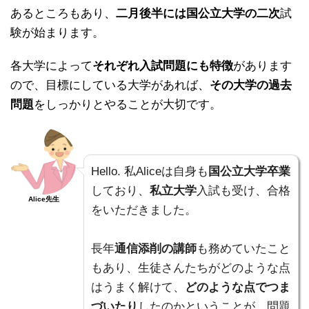
あるところもあり、
二月後半には国公立大学の二次
試
験が始まります。
各大学によって
それぞれ入試問題にも特徴
があります
ので、目標にしている大学があれば、
その大学の過去
問題
をしっかりとやることが大切です。
Hello. 私Aliceは自身も
国公立大学卒業
しており、
私立大学
入試も受け、合格
Alice先生
をいただきました。
長年
通信添削の講師
も務めていたこと
もあり、生徒さんたちがどのような点
はうまく解けて、
どのような点でつま
づいたり
したのかということが、問題