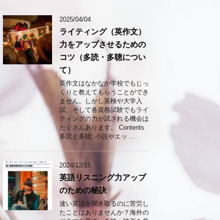
2025/04/04
ライティング（英作文）
力をアップさせるための
コツ（多読・多聴につい
て）
英作文はなかなか学校でもじっ
くりと教えてもらうことができ
ません。しかし英検や大学入
試、そして各資格試験でもライ
ティングの力が試される機会は
たくさんあります。 Contents
多読と多聴: 小説やエッ ...
2024/12/15
英語リスニング力アップ
のための秘訣
速い英語を聞き取るのに苦労し
たことはありませんか？海外の