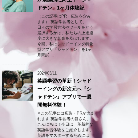
ドテン」1ヶ月体験記
（この記事はPR・広告を含み
ます） 英語学習者として、
日々の学習方法やツールをどう
選択するかは、私たちの上達速
度に大きな影響を及ぼします。
今回、私はシャドーイング特化
型アプリ「シャドテン」を1ヶ
月間試 ...
2024/03/11
英語学習の革新！シャド
ーイングの新次元へ『シ
ャドテン』アプリで一週
間無料体験！
✳︎この記事には広告・PRが含ま
れます 英語学習者の皆さん、
こんにちは！今日は、革新的な
英語学習体験をご紹介します。
英語をマスターするためには、