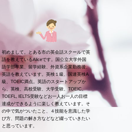
初めまして。とある市の英会話スクールで英
語を教えているAliceです。国公立大学外国
語学部卒業、留学経験、外資系企業勤務後、
英語を教えています。英検１級、国連英検A
級、TOEIC満点。英語のスタートアップか
ら、英検、高校受験、大学受験、TOEIC、
TOEFL, IELTS受験などお一人お一人の目標
達成ができるように楽しく教えています。そ
の中で気がついたこと、４技能を意識した学
び方、問題の解き方などなど綴っていきたい
と思っています。