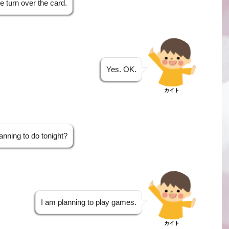
 turn over the card.
Yes. OK.
カイト
nning to do tonight?
I am planning to play games.
カイト