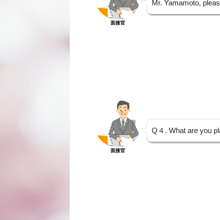
Mr. Yamamoto, please
面接官
Q４. What are you pla
面接官