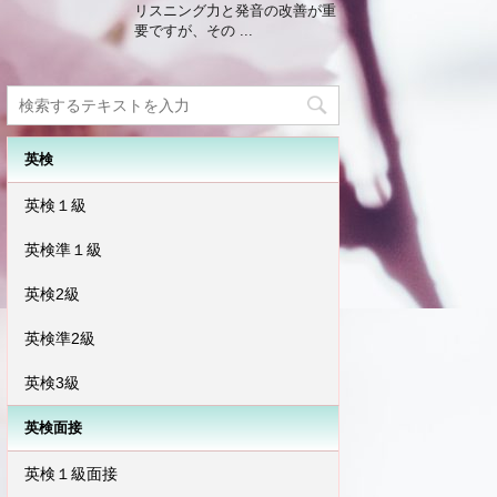
リスニング力と発音の改善が重
要ですが、その ...
英検
英検１級
英検準１級
英検2級
英検準2級
英検3級
英検面接
英検１級面接