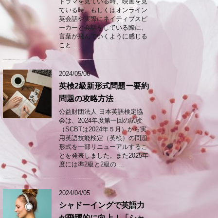
ドラマを見ている時、映画を見
ている時、もしくはオンライン
英会話や実際にネイティブスピ
ーカーと会話をしている際に、
言葉が飛んでいくように感じる
こと ...
2024/05/06
英検2級新形式問題ー要約
問題の攻略方法
公益財団法人 日本英語検定協
会は、2024年度第一回の試験
（SCBTは2024年５月）から実
用英語技能検定（英検）の問題
形式を一部リニューアルするこ
とを発表しました。また2025年
度には準2級と2級の ...
2024/04/05
シャドーイングで英語力
が飛躍的に向上！「シャ