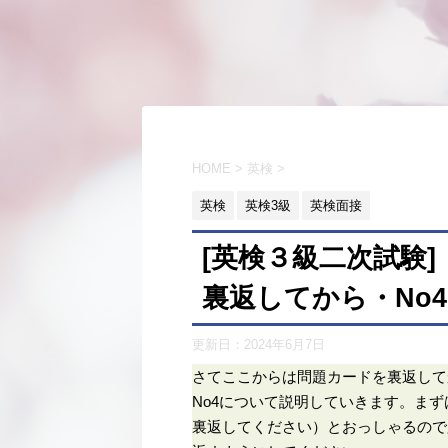
HOME
>
英検
>
英検
英検3級
英検面接
[英検３級二次試験
裏返してから・No4
更新日：
2024年6月7日
さてここからは問題カードを裏返して
No4について説明していきます。まずは面接官がMr~
裏返してください）とおっしゃるので