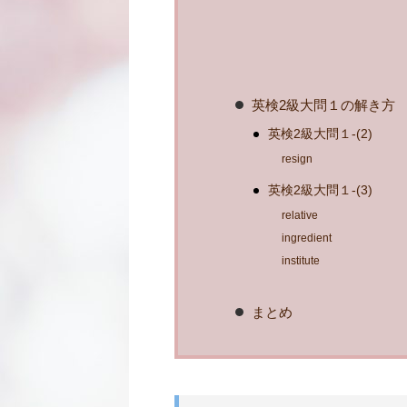
英検2級大問１の解き方
英検2級大問１-(2)
resign
英検2級大問１-(3)
relative
ingredient
institute
まとめ