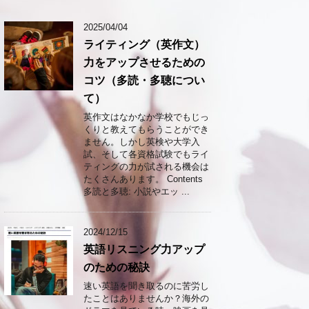
2025/04/04
ライティング（英作文）
力をアップさせるための
コツ（多読・多聴につい
て）
英作文はなかなか学校でもじっ
くりと教えてもらうことができ
ません。しかし英検や大学入
試、そして各資格試験でもライ
ティングの力が試される機会は
たくさんあります。 Contents
多読と多聴: 小説やエッ ...
2024/12/15
英語リスニング力アップ
のための秘訣
速い英語を聞き取るのに苦労し
たことはありませんか？海外の