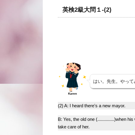
英検2級大問１-(2)
はい。先生。やって
Karen
(2) A: I heard there's a new mayor.
B: Yes, the old one (..............)when 
take care of her.