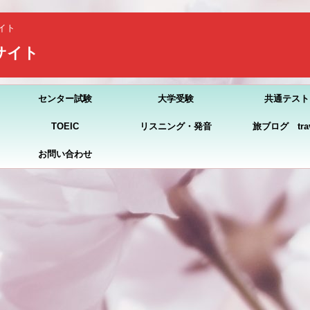
イト
習サイト
センター試験
大学受験
共通テスト
TOEIC
リスニング・発音
旅ブログ trav
お問い合わせ