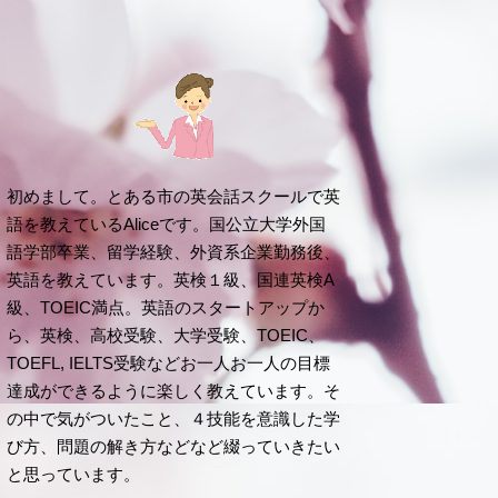
初めまして。とある市の英会話スクールで英
語を教えているAliceです。国公立大学外国
語学部卒業、留学経験、外資系企業勤務後、
英語を教えています。英検１級、国連英検A
級、TOEIC満点。英語のスタートアップか
ら、英検、高校受験、大学受験、TOEIC、
TOEFL, IELTS受験などお一人お一人の目標
達成ができるように楽しく教えています。そ
の中で気がついたこと、４技能を意識した学
び方、問題の解き方などなど綴っていきたい
と思っています。