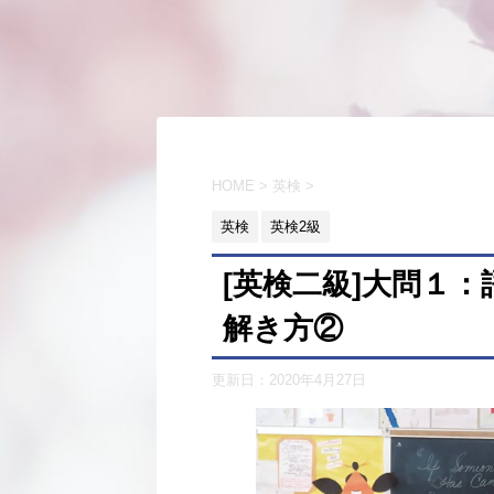
HOME
>
英検
>
英検
英検2級
[英検二級]大問１
解き方②
更新日：
2020年4月27日