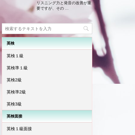
リスニング力と発音の改善が重
要ですが、その ...
英検
英検１級
英検準１級
英検2級
英検準2級
英検3級
英検面接
英検１級面接