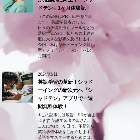
ドテン」1ヶ月体験記
（この記事はPR・広告を含み
ます） 英語学習者として、
日々の学習方法やツールをどう
選択するかは、私たちの上達速
度に大きな影響を及ぼします。
今回、私はシャドーイング特化
型アプリ「シャドテン」を1ヶ
月間試 ...
2024/03/11
英語学習の革新！シャド
ーイングの新次元へ『シ
ャドテン』アプリで一週
間無料体験！
✳︎この記事には広告・PRが含ま
れます 英語学習者の皆さん、
こんにちは！今日は、革新的な
英語学習体験をご紹介します。
英語をマスターするためには、