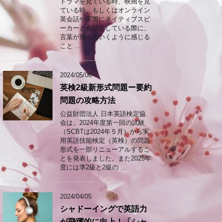
ドラマを見ている時、映画を見
ている時、もしくはオンライン
英会話や実際にネイティブスピ
ーカーと会話をしている際に、
言葉が飛んでいくように感じる
こと ...
2024/05/06
英検2級新形式問題ー要約
問題の攻略方法
公益財団法人 日本英語検定協
会は、2024年度第一回の試験
（SCBTは2024年５月）から実
用英語技能検定（英検）の問題
形式を一部リニューアルするこ
とを発表しました。また2025年
度には準2級と2級の ...
2024/04/05
シャドーイングで英語力
が飛躍的に向上！「シャ