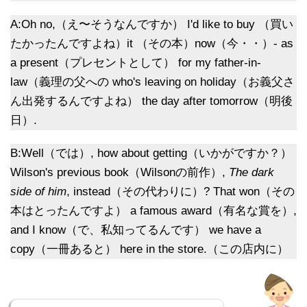
A:Oh no,（え〜そうなんですか） I'd like to buy （買い
たかったんですよね）it （その本）now（今・・）- as
a present（プレセントとして） for my father-in-
law（義理の父への who's leaving on holiday（お義父さ
ん出発するんですよね） the day after tomorrow（明後
日）.
B:Well（では）, how about getting（いかがですか？）
Wilson's previous book（Wilsonの前作）,
The dark
side of him
, instead（その代わりに）? That won（その
本はとったんですよ） a famous award（有名な賞を）,
and I know（で、私知ってるんです） we have a
copy（一冊あると） here in the store.（この店内に）