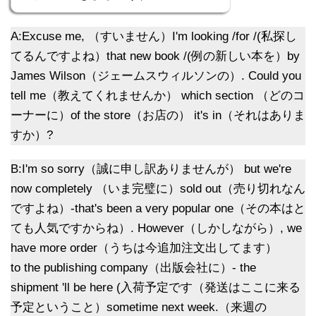
A:Excuse me, （すいません）I'm looking /for /(私探し
てるんですよね）that new book /(例の新しい本を）by
James Wilson（ジェームスウィルソンの）. Could you
tell me（教えてくれませんか） which section （どのコ
ーナーに）of the store（お店の） it's in（それはありま
すか）?
B:I'm so sorry（誠に申し訳ありませんが） but we're
now completely （いま完璧に）sold out（売り切れなん
ですよね）-that's been a very popular one（その本はと
ても人気ですからね）. However（しかしながら）, we
have more order（うちは今追加注文出してます）
to the publishing company（出版会社に）- the
shipment 'll be here (入荷予定です（発送はここに来る
予定ということ）sometime next week.（来週の