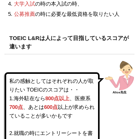
大学入試
の時の本入試の時、
公募推薦
の時に必要な最低資格を取りたい人
TOEIC L&Rは人によって目指しているスコアが
違います
私の感触としてはそれぞれの人が取
りたい TOEICのスコアは・・
Alice先生
1.海外駐在なら
800点以上
、医療系
700点
、あとは
600点
以上が求められ
ていることが多いかもです
2.就職の時にエントリーシートを書