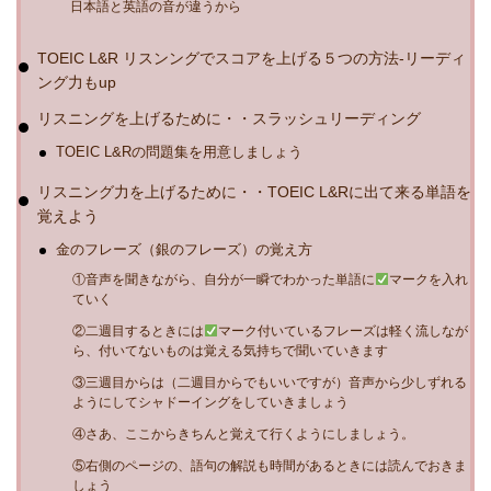
日本語と英語の音が違うから
TOEIC L&R リスンングでスコアを上げる５つの方法-リーディ
ング力もup
リスニングを上げるために・・スラッシュリーディング
TOEIC L&Rの問題集を用意しましょう
リスニング力を上げるために・・TOEIC L&Rに出て来る単語を
覚えよう
金のフレーズ（銀のフレーズ）の覚え方
①音声を聞きながら、自分が一瞬でわかった単語に
マークを入れ
ていく
②二週目するときには
マーク付いているフレーズは軽く流しなが
ら、付いてないものは覚える気持ちで聞いていきます
③三週目からは（二週目からでもいいですが）音声から少しずれる
ようにしてシャドーイングをしていきましょう
④さあ、ここからきちんと覚えて行くようにしましょう。
⑤右側のページの、語句の解説も時間があるときには読んでおきま
しょう