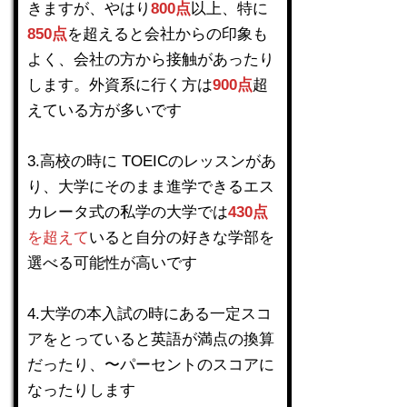
きますが、やはり
800点
以上、特に
850点
を超えると会社からの印象も
よく、会社の方から接触があったり
します。外資系に行く方は
900点
超
えている方が多いです
3.高校の時に TOEICのレッスンがあ
り、大学にそのまま進学できるエス
カレータ式の私学の大学では
430点
を超えて
いると自分の好きな学部を
選べる可能性が高いです
4.大学の本入試の時にある一定スコ
アをとっていると英語が満点の換算
だったり、〜パーセントのスコアに
なったりします