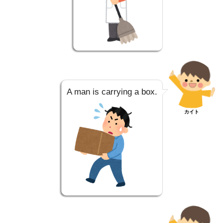
A man is carrying a box.
カイト