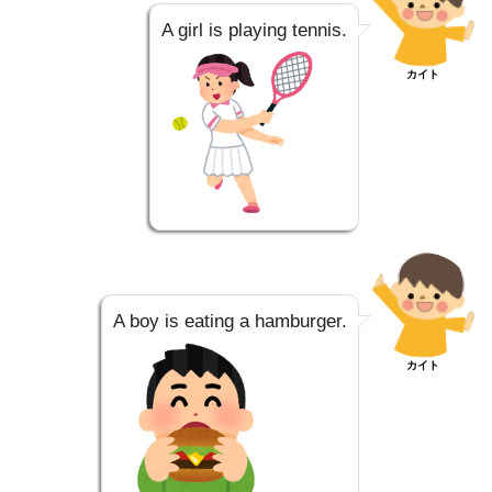
A girl is playing tennis.
カイト
A boy is eating a hamburger.
カイト