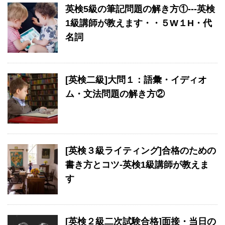
英検5級の筆記問題の解き方①---英検
1級講師が教えます・・５W１H・代
名詞
[英検二級]大問１：語彙・イディオ
ム・文法問題の解き方②
[英検３級ライティング]合格のための
書き方とコツ-英検1級講師が教えま
す
[英検２級二次試験合格]面接・当日の