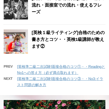
流れ・面接室での流れ・使えるフレ
ーズ
[英検１級ライティング]合格のための
書き方とコツ・・英検1級講師が教え
ます②
PREV
[英検準二級二次試験]面接合格のコツ①・・Readingと
No1への答え方（必ず満点取れます）
NEXT
[英検準二級二次試験]面接合格のコツ③・・No3:イラ
スト問題の解き方