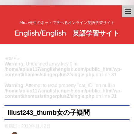
Alice先生のネットで学べるオンライン英語学習サイト
English/English 英語学習サイト
HOME
>
Warning
: Undefined array key 0 in
/home/aplus117/englishengish.com/public_html/wp-
content/themes/stingerplus2/single.php
on line
31
Warning
: Attempt to read property "cat_ID" on null in
/home/aplus117/englishengish.com/public_html/wp-
content/themes/stingerplus2/single.php
on line
31
illust243_thumb女の子疑問
投稿日：
2019年11月2日