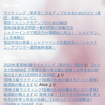
最近の投稿
ライティング（英作文）力をアップさせるためのコツ（多
読・多聴について）
英語リスニング力アップのための秘訣
英検2級新形式問題ー要約問題の攻略方法
シャドーイングで英語力が飛躍的に向上！「シャドテン」
1ヶ月体験記
英語学習の革新！シャドーイングの新次元へ『シャドテ
ン』アプリで一週間無料体験！
最近のコメント
2020年度英検3級ライティング（英作文）3回分
に
【カラ
オケEnglish】で英検５級〜準２級に合格！おすすめの対
策のまとめ | LEARN & SHARE
より
[英検３級ライティング]合格のための書き方とコツ-英検1
級講師が教えます
に
Alice
より
[英検３級ライティング]合格のための書き方とコツ-英検1
級講師が教えます
に
英検３級！【カラオケEnglish】歴３
年半の中学１年生が合格してわかった２つの攻略法 |
LEARN & SHARE
より