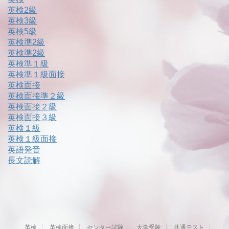
英検2級
英検3級
英検5級
英検準2級
英検準2級
英検準１級
英検準１級面接
英検面接
英検面接準２級
英検面接２級
英検面接３級
英検１級
英検１級面接
英語発音
長文読解
英検
英検面接
センター試験
大学受験
共通テスト