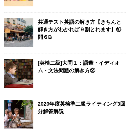
共通テスト英語の解き方【きちんと
解き方がわかれば９割とれます】⑩
問６B
[英検二級]大問１：語彙・イディオ
ム・文法問題の解き方②
2020年度英検準二級ライティング3回
分解答解説