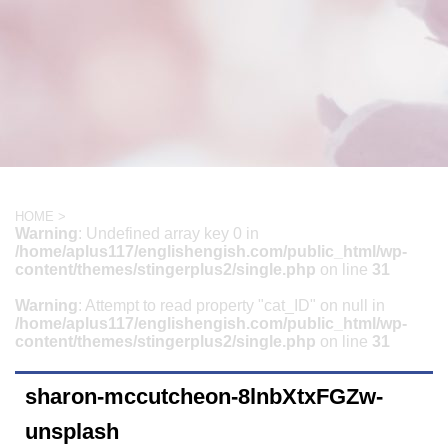
HOME
>
Warning
: Undefined array key 0 in
/home/aplus117/englishengish.com/public_html/wp-
content/themes/stingerplus2/single.php
on line
31
Warning
: Attempt to read property "cat_ID" on null in
/home/aplus117/englishengish.com/public_html/wp-
content/themes/stingerplus2/single.php
on line
31
sharon-mccutcheon-8lnbXtxFGZw-
unsplash