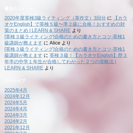
最近のコメント
2020年度英検3級ライティング（英作文）3回分
に
【カラ
オケEnglish】で英検５級〜準２級に合格！おすすめの対
策のまとめ | LEARN & SHARE
より
[英検３級ライティング]合格のための書き方とコツ-英検1
級講師が教えます
に
Alice
より
[英検３級ライティング]合格のための書き方とコツ-英検1
級講師が教えます
に
英検３級！【カラオケEnglish】歴３
年半の中学１年生が合格してわかった２つの攻略法 |
LEARN & SHARE
より
アーカイブ
2025年4月
2024年12月
2024年5月
2024年4月
2024年3月
2024年2月
2021年12月