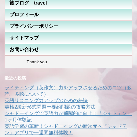
旅ブログ travel
プロフィール
プライバシーポリシー
サイトマップ
お問い合わせ
Thank you
最近の投稿
ライティング（英作文）力をアップさせるためのコツ（多
読・多聴について）
英語リスニング力アップのための秘訣
英検2級新形式問題ー要約問題の攻略方法
シャドーイングで英語力が飛躍的に向上！「シャドテン」
1ヶ月体験記
英語学習の革新！シャドーイングの新次元へ『シャドテ
ン』アプリで一週間無料体験！