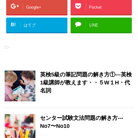
Google+
Pocket
B!
はてブ
LINE
-
関連記事
英検5級の筆記問題の解き方①---英検
1級講師が教えます・・５W１H・代
名詞
センター試験文法問題の解き方---
No7〜No10