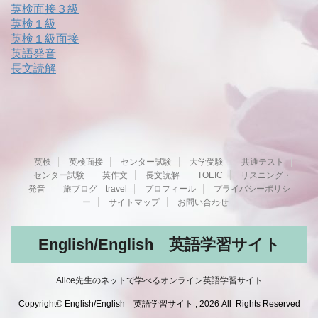
英検面接３級
英検１級
英検１級面接
英語発音
長文読解
英検
英検面接
センター試験
大学受験
共通テスト
センター試験
英作文
長文読解
TOEIC
リスニング・
発音
旅ブログ travel
プロフィール
プライバシーポリシ
ー
サイトマップ
お問い合わせ
English/English 英語学習サイト
Alice先生のネットで学べるオンライン英語学習サイト
Copyright© English/English 英語学習サイト , 2026 All Rights Reserved