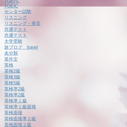
TOEFL
TOEIC
センター試験
リスニング
リスニング・発音
共通テスト
共通テスト
大学受験
旅ブログ travel
未分類
英作文
英検
英検2級
英検3級
英検5級
英検準2級
英検準2級
英検準１級
英検準１級面接
英検面接
英検面接準２級
英検面接２級