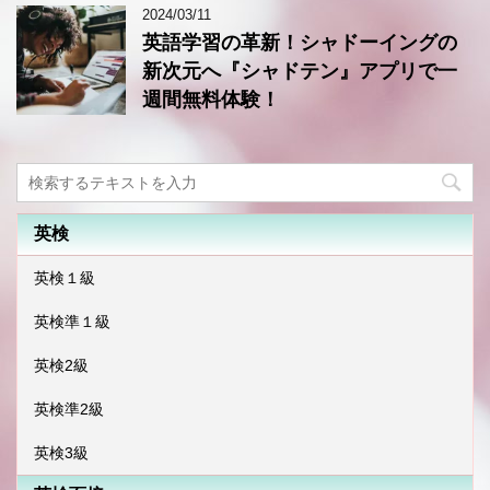
2024/03/11
英語学習の革新！シャドーイングの
新次元へ『シャドテン』アプリで一
週間無料体験！
英検
英検１級
英検準１級
英検2級
英検準2級
英検3級