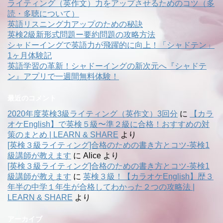
ライティング（英作文）力をアップさせるためのコツ（多
読・多聴について）
英語リスニング力アップのための秘訣
英検2級新形式問題ー要約問題の攻略方法
シャドーイングで英語力が飛躍的に向上！「シャドテン」
1ヶ月体験記
英語学習の革新！シャドーイングの新次元へ『シャドテ
ン』アプリで一週間無料体験！
最近のコメント
2020年度英検3級ライティング（英作文）3回分
に
【カラ
オケEnglish】で英検５級〜準２級に合格！おすすめの対
策のまとめ | LEARN & SHARE
より
[英検３級ライティング]合格のための書き方とコツ-英検1
級講師が教えます
に
Alice
より
[英検３級ライティング]合格のための書き方とコツ-英検1
級講師が教えます
に
英検３級！【カラオケEnglish】歴３
年半の中学１年生が合格してわかった２つの攻略法 |
LEARN & SHARE
より
アーカイブ