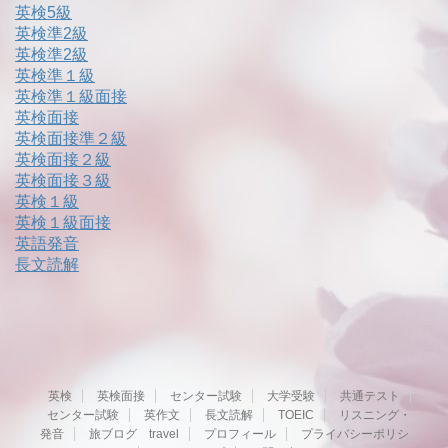
英検5級
英検準2級
英検準2級
英検準１級
英検準１級面接
英検面接
英検面接準２級
英検面接２級
英検面接３級
英検１級
英検１級面接
英語発音
長文読解
英検
英検面接
センター試験
大学受験
共通テスト
センター試験
英作文
長文読解
TOEIC
リスニング・
発音
旅ブログ travel
プロフィール
プライバシーポリシ