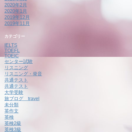
2020年2月
2020年1月
2019年12月
2019年11月
カテゴリー
IELTS
TOEFL
TOEIC
センター試験
リスニング
リスニング・発音
共通テスト
共通テスト
大学受験
旅ブログ travel
未分類
英作文
英検
英検2級
英検3級