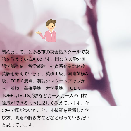
初めまして。とある市の英会話スクールで英
語を教えているAliceです。国公立大学外国
語学部卒業、留学経験、外資系企業勤務後、
英語を教えています。英検１級、国連英検A
級、TOEIC満点。英語のスタートアップか
ら、英検、高校受験、大学受験、TOEIC、
TOEFL, IELTS受験などお一人お一人の目標
達成ができるように楽しく教えています。そ
の中で気がついたこと、４技能を意識した学
び方、問題の解き方などなど綴っていきたい
と思っています。