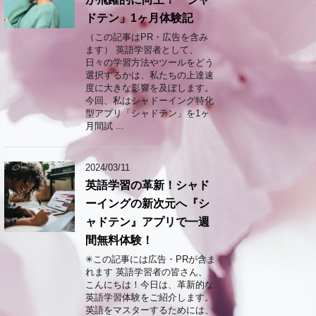
ドテン」1ヶ月体験記
（この記事はPR・広告を含み
ます） 英語学習者として、
日々の学習方法やツールをどう
選択するかは、私たちの上達速
度に大きな影響を及ぼします。
今回、私はシャドーイング特化
型アプリ「シャドテン」を1ヶ
月間試 ...
2024/03/11
英語学習の革新！シャド
ーイングの新次元へ『シ
ャドテン』アプリで一週
間無料体験！
✳︎この記事には広告・PRが含ま
れます 英語学習者の皆さん、
こんにちは！今日は、革新的な
英語学習体験をご紹介します。
英語をマスターするためには、