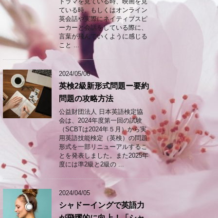
ドラマを見ている時、映画を見
ている時、もしくはオンライン
英会話や実際にネイティブスピ
ーカーと会話をしている際に、
言葉が飛んでいくように感じる
こと ...
2024/05/06
英検2級新形式問題ー要約
問題の攻略方法
公益財団法人 日本英語検定協
会は、2024年度第一回の試験
（SCBTは2024年５月）から実
用英語技能検定（英検）の問題
形式を一部リニューアルするこ
とを発表しました。また2025年
度には準2級と2級の ...
2024/04/05
シャドーイングで英語力
が飛躍的に向上！「シャ