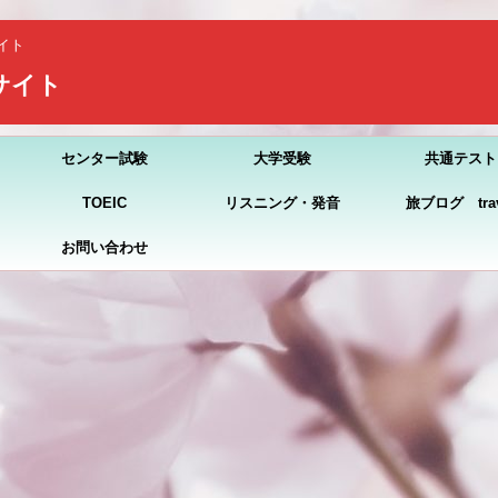
イト
習サイト
センター試験
大学受験
共通テスト
TOEIC
リスニング・発音
旅ブログ trav
お問い合わせ