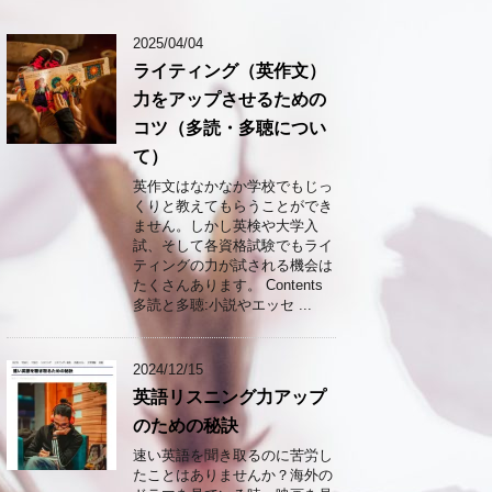
2025/04/04
ライティング（英作文）
力をアップさせるための
コツ（多読・多聴につい
て）
英作文はなかなか学校でもじっ
くりと教えてもらうことができ
ません。しかし英検や大学入
試、そして各資格試験でもライ
ティングの力が試される機会は
たくさんあります。 Contents
多読と多聴:小説やエッセ ...
2024/12/15
英語リスニング力アップ
のための秘訣
速い英語を聞き取るのに苦労し
たことはありませんか？海外の