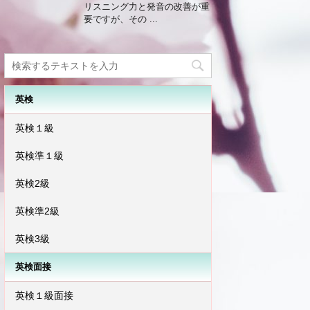
リスニング力と発音の改善が重
要ですが、その ...
英検
英検１級
英検準１級
英検2級
英検準2級
英検3級
英検面接
英検１級面接