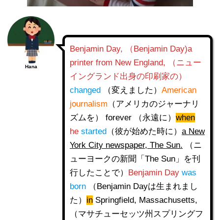
Benjamin Day, （Benjamin Day)a
printer from New England, （ニュー
Hana
イングランド出身の印刷家の）
changed
（変えました）
American
journalism
（アメリカのジャーナリ
ズムを） forever （永遠に）
when
he
started
（彼が始めた時に）
a New
York City newspaper, The Sun.
（ニ
ューヨークの新聞「The Sun」を刊
行したことで）
Benjamin Day
was
born
（Benjamin Dayは生まれまし
た）
in
Springfield, Massachusetts,
（マサチューセッツ州スプリングフ