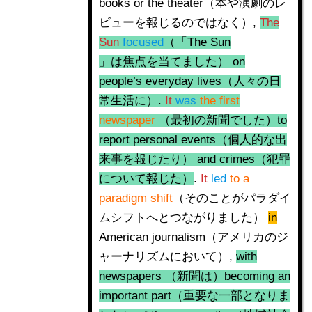
books or the theater（本や演劇のレ
ビューを報じるのではなく）,
The
Sun
focused
（「The Sun
」は焦点を当てました） on
people’s everyday lives（人々の日
常生活に）.
It
was
the first
newspaper
（最初の新聞でした）to
report personal events（個人的な出
来事を報じたり） and crimes（犯罪
について報じた）
.
It
led
to a
paradigm shift
（そのことがパラダイ
ムシフトへとつながりました）
in
American journalism（アメリカのジ
ャーナリズムにおいて）,
with
newspapers （新聞は）becoming an
important part（重要な一部となりま