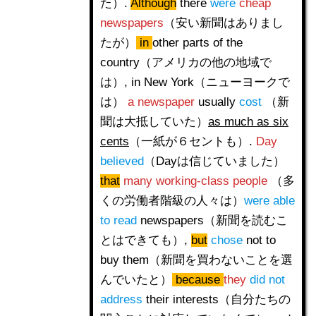
た）.
Although
there
were
cheap
newspapers
（安い新聞はありまし
たが）
in
other parts of the
country（アメリカの他の地域で
は）, in New York（ニューヨークで
は）
a newspaper
usually
cost
（新
聞は大抵していた）
as much as six
cents
（一紙が６セントも）.
Day
believed
（Dayは信じていました）
that
many working-class people
（多
くの労働者階級の人々は）
were able
to read
newspapers（新聞を読むこ
とはできても）,
but
chose
not to
buy them（新聞を買わないことを選
んでいたと）
because
they
did not
address
their interests（自分たちの