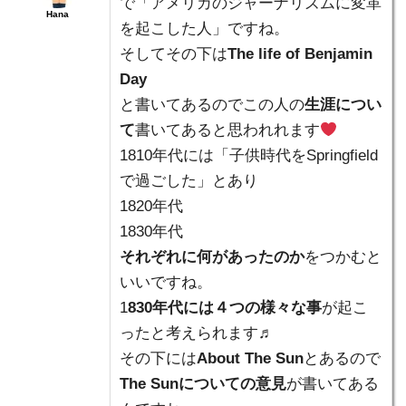
で「アメリカのジャーナリズムに変革
Hana
を起こした人」ですね。
そしてその下は
The life of Benjamin
Day
と書いてあるのでこの人の
生涯につい
て
書いてあると思われれます
1810年代には「子供時代をSpringfield
で過ごした」とあり
1820年代
1830年代
それぞれに何があったのか
をつかむと
いいですね。
1
830年代には４つの様々な事
が起こ
ったと考えられます♬
その下には
About The Sun
とあるので
The Sunについての意見
が書いてある