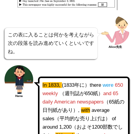
この表に入ることは何かを考えながら
次の段落を読み進めていくといいです
Alice先生
ね。
In 1833,
(1833年に）there
were
650
weekly
（週刊誌が650紙）
and 65
Hana
daily American newspapers
（65紙の
日刊紙があり）,
with
average
sales（平均的な売り上げは） of
around 1,200（およそ1200部数でし