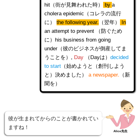
hit（街が見舞われた時）
by
a
cholera epidemic（コレラの流行
に）
the following year.
（翌年）
In
an attempt to prevent （防ぐため
に）his business from going
under（彼のビジネスが倒産してま
うことを）,
Day
（Dayは）
decided
to start
（始めようと（創刊しよう
と）決めました）
a newspaper.
（新
聞を）
彼が生まれてからのことが書かれてい
ますね！
Alice先生