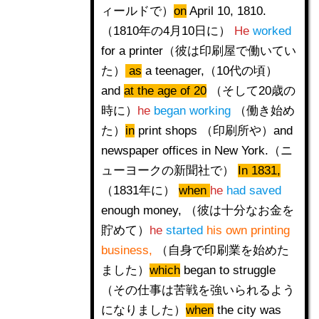
ィールドで）
on
April 10, 1810.
（1810年の4月10日に）
He
worked
for a printer（彼は印刷屋で働いてい
た）
as
a teenager,（10代の頃）
and
at the age of 20
（そして20歳の
時に）
he
began working
（働き始め
た）
in
print shops （印刷所や）and
newspaper offices in New York.（ニ
ューヨークの新聞社で）
In 1831,
（1831年に）
when
he
had saved
enough money, （彼は十分なお金を
貯めて）
he
started
his own printing
business,
（自身で印刷業を始めた
ました）
which
began to struggle
（その仕事は苦戦を強いられるよう
になりました）
when
the city was