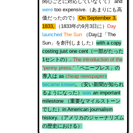
関心ごとに対応していなくて） and
were
too expensive.（あまりにも高
価だったので）
On September 3,
1833,
（1833年の9月3日に）
Day
launched
The Sun
（Dayは「The
Sun」を創刊しました）
with a copy
costing just one cent（一部がたった
1セントの）.
The introduction of the
“penny press,”
「ペニープレス」の
導入は as
cheap newspapers
became known
, （安い新聞が知られ
るようになった）
was
an important
milestone （重要なマイルストーン
でした）in American journalism
history.（アメリカのジャーナリズム
の歴史における）