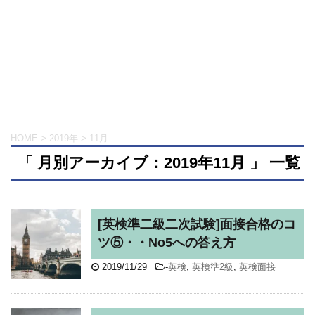
HOME
>
2019年
>
11月
「 月別アーカイブ：2019年11月 」 一覧
[英検準二級二次試験]面接合格のコ
ツ⑤・・No5への答え方
2019/11/29
-
英検
,
英検準2級
,
英検面接