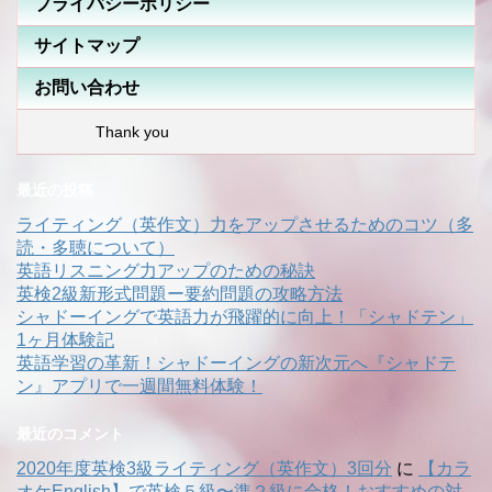
プライバシーポリシー
サイトマップ
お問い合わせ
Thank you
最近の投稿
ライティング（英作文）力をアップさせるためのコツ（多
読・多聴について）
英語リスニング力アップのための秘訣
英検2級新形式問題ー要約問題の攻略方法
シャドーイングで英語力が飛躍的に向上！「シャドテン」
1ヶ月体験記
英語学習の革新！シャドーイングの新次元へ『シャドテ
ン』アプリで一週間無料体験！
最近のコメント
2020年度英検3級ライティング（英作文）3回分
に
【カラ
オケEnglish】で英検５級〜準２級に合格！おすすめの対