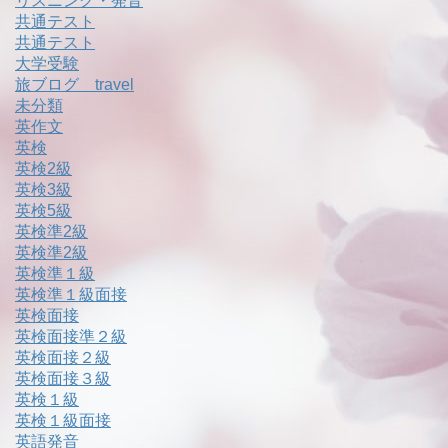
リスニング・発音
共通テスト
共通テスト
大学受験
旅ブログ travel
未分類
英作文
英検
英検2級
英検3級
英検5級
英検準2級
英検準2級
英検準１級
英検準１級面接
英検面接
英検面接準２級
英検面接２級
英検面接３級
英検１級
英検１級面接
英語発音