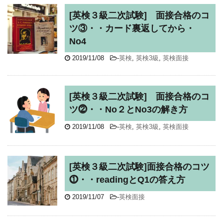
[英検３級二次試験] 面接合格のコ
ツ③・・カード裏返してから・
No4
2019/11/08
-
英検
,
英検3級
,
英検面接
[英検３級二次試験] 面接合格のコ
ツ⓶・・No２とNo3の解き方
2019/11/08
-
英検
,
英検3級
,
英検面接
[英検３級二次試験]面接合格のコツ
⓵・・readingとQ1の答え方
2019/11/07
-
英検面接