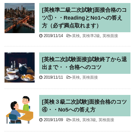
[英検準二級二次試験]面接合格のコ
ツ①・・ReadingとNo1への答え
方（必ず満点取れます）
2019/11/14
-
英検
,
英検準2級
,
英検面接
[英検二次試験面接]試験終了から退
出まで・・合格へのコツ
2019/11/11
-
英検
,
英検面接
[英検３級二次試験]面接合格のコツ
④・・No5への答え方
2019/11/09
-
英検
,
英検3級
,
英検面接