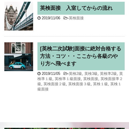
英検面接 入室してからの流れ
2019/11/06
-
英検面接
[英検二次試験]面接に絶対合格する
方法・コツ・・ここから各級のや
り方へ飛べます
2019/11/05
-
英検2級
,
英検3級
,
英検準2級
,
英
検準１級
,
英検準１級面接
,
英検面接
,
英検面接準２
級
,
英検面接２級
,
英検面接３級
,
英検１級
,
英検１
級面接