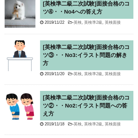
[英検準二級二次試験]面接合格のコ
ツ➃・・No4への答え方
2019/11/22
-
英検
,
英検準2級
,
英検面接
[英検準二級二次試験]面接合格のコ
ツ③・・No3:イラスト問題の解き
方
2019/11/20
-
英検
,
英検準2級
,
英検面接
[英検準二級二次試験]面接合格のコ
ツ②・・No2:イラスト問題への答
え方
2019/11/18
-
英検
,
英検準2級
,
英検面接