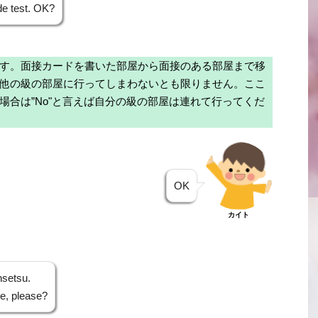
de test. OK?
す。面接カードを書いた部屋から面接のある部屋まで移
他の級の部屋に行ってしまわないとも限りません。ここ
場合は”No"と言えば自分の級の部屋は連れて行ってくだ
OK
カイト
setsu.
e, please?