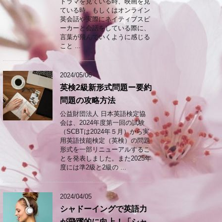
ドラマを見ている時、映画を見
ている時、もしくはオンライン
英会話や実際にネイティブスピ
ーカーと会話をしている際に、
言葉が飛んでいくように感じる
こと ...
2024/05/06
英検2級新形式問題ー要約
問題の攻略方法
公益財団法人 日本英語検定協
会は、2024年度第一回の試験
（SCBTは2024年５月）から実
用英語技能検定（英検）の問題
形式を一部リニューアルするこ
とを発表しました。また2025年
度には準2級と2級の ...
2024/04/05
シャドーイングで英語力
が飛躍的に向上！「シャ