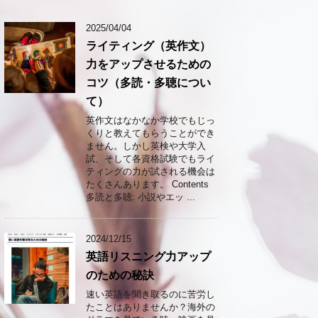
2025/04/04
ライティング（英作文）
力をアップさせるための
コツ（多読・多聴につい
て）
英作文はなかなか学校でもじっ
くりと教えてもらうことができ
ません。しかし英検や大学入
試、そして各資格試験でもライ
ティングの力が試される機会は
たくさんあります。 Contents
多読と多聴: 小説やエッ ...
2024/12/15
英語リスニング力アップ
のための秘訣
速い英語を聞き取るのに苦労し
たことはありませんか？海外の