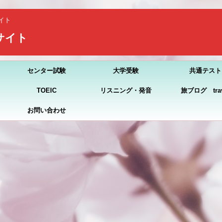
イト
習サイト
センター試験
大学受験
共通テスト
TOEIC
リスニング・発音
旅ブログ trav
お問い合わせ