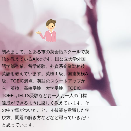
初めまして。とある市の英会話スクールで英
語を教えているAliceです。国公立大学外国
語学部卒業、留学経験、外資系企業勤務後、
英語を教えています。英検１級、国連英検A
級、TOEIC満点。英語のスタートアップか
ら、英検、高校受験、大学受験、TOEIC、
TOEFL, IELTS受験などお一人お一人の目標
達成ができるように楽しく教えています。そ
の中で気がついたこと、４技能を意識した学
び方、問題の解き方などなど綴っていきたい
と思っています。