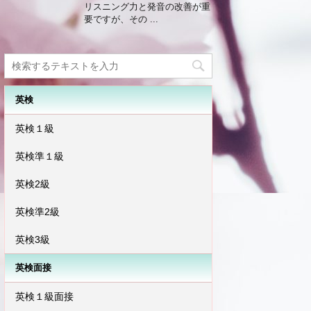
リスニング力と発音の改善が重
要ですが、その ...
英検
英検１級
英検準１級
英検2級
英検準2級
英検3級
英検面接
英検１級面接