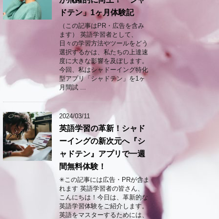
ドテン」1ヶ月体験記
（この記事はPR・広告を含み
ます） 英語学習者として、
日々の学習方法やツールをどう
選択するかは、私たちの上達速
度に大きな影響を及ぼします。
今回、私はシャドーイング特化
型アプリ「シャドテン」を1ヶ
月間試 ...
2024/03/11
英語学習の革新！シャド
ーイングの新次元へ『シ
ャドテン』アプリで一週
間無料体験！
✳︎この記事には広告・PRが含ま
れます 英語学習者の皆さん、
こんにちは！今日は、革新的な
英語学習体験をご紹介します。
英語をマスターするためには、