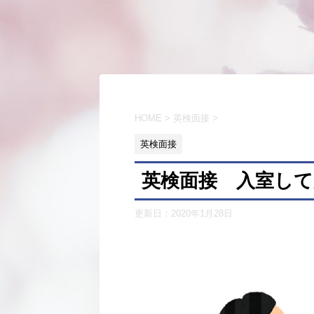
HOME
>
英検面接
>
英検面接
英検面接 入室し
更新日：
2020年1月28日