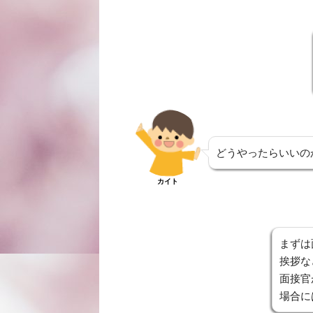
どうやったらいいの
カイト
まずは
挨拶な
面接官
場合に