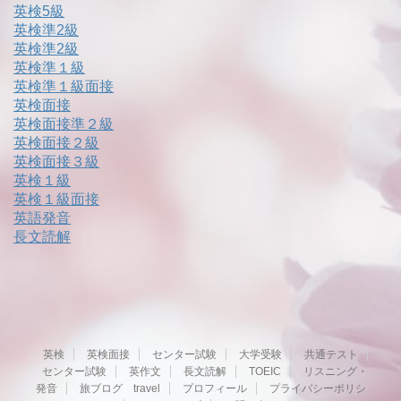
英検5級
英検準2級
英検準2級
英検準１級
英検準１級面接
英検面接
英検面接準２級
英検面接２級
英検面接３級
英検１級
英検１級面接
英語発音
長文読解
英検
英検面接
センター試験
大学受験
共通テスト
センター試験
英作文
長文読解
TOEIC
リスニング・
発音
旅ブログ travel
プロフィール
プライバシーポリシ