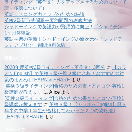
ライティング（英作文）力をアップさせるためのコツ（多
読・多聴について）
英語リスニング力アップのための秘訣
英検2級新形式問題ー要約問題の攻略方法
シャドーイングで英語力が飛躍的に向上！「シャドテン」
1ヶ月体験記
英語学習の革新！シャドーイングの新次元へ『シャドテ
ン』アプリで一週間無料体験！
最近のコメント
2020年度英検3級ライティング（英作文）3回分
に
【カラ
オケEnglish】で英検５級〜準２級に合格！おすすめの対
策のまとめ | LEARN & SHARE
より
[英検３級ライティング]合格のための書き方とコツ-英検1
級講師が教えます
に
Alice
より
[英検３級ライティング]合格のための書き方とコツ-英検1
級講師が教えます
に
英検３級！【カラオケEnglish】歴３
年半の中学１年生が合格してわかった２つの攻略法 |
LEARN & SHARE
より
アーカイブ