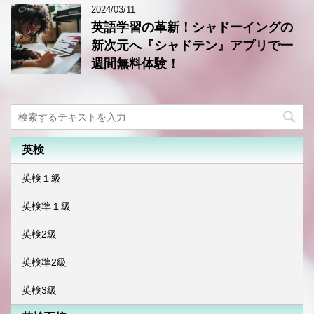
2024/03/11
英語学習の革新！シャドーイングの
新次元へ『シャドテン』アプリで一
週間無料体験！
英検
英検１級
英検準１級
英検2級
英検準2級
英検3級