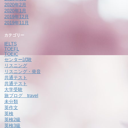
2020年2月
2020年1月
2019年12月
2019年11月
カテゴリー
IELTS
TOEFL
TOEIC
センター試験
リスニング
リスニング・発音
共通テスト
共通テスト
大学受験
旅ブログ travel
未分類
英作文
英検
英検2級
英検3級