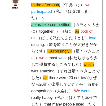
In the afternoon,
（午後には）
we
Hana
participated
（私たちは参加しまし
た） in
a karaoke competition
（カラオケ大会
に）together （一緒に）
as
both of
us
（だって私たちふたりとも）
love
singing.（歌を歌うことが大好きだか
らです）
Surprisingly,
（驚くべきこと
に）
we
almost
won
, (私たちはもう少
しで優勝するところでした）
which
was amazing （それは驚くべきことで
した）
as
there were 20 entries (なぜ
なら20組が出場していたから）in the
competition.（大会に）
We
were
really happy（私たちはとても幸せで
した） that many people liked（たく