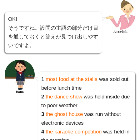
OK!
そうですね。設問の主語の部分だけ目
Alice先生
を通しておくと答えが見つけ出しやす
いですよ。
1
most food at the stalls
was sold out
before lunch time
Hana
2
the dance show
was held inside due
to poor weather
3
the ghost house
was run without
electronic devices
4
the karaoke competition
was held in