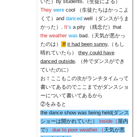
いた）by students.（生徒による）
They
were
cool （生徒たちはかっこよ
くて）and
danced
well（ダンスがうま
かった）.
It
’s
a pity （残念だ）that
the weather
was
bad.（天気が悪かっ
たのは）
If
it had been sunny
,（もし
晴れていたら）
they could have
danced outside
. （外でダンスができ
ていたのに）
お！ここもこの次がランチタイムって
書いてあるのでここまでがダンスショ
ーについて書いてあるから
②をみると
the dance show was being held(ダンス
ショーは開かれていた）
inside（
屋内
で）
due to poor weather.（
天気が悪