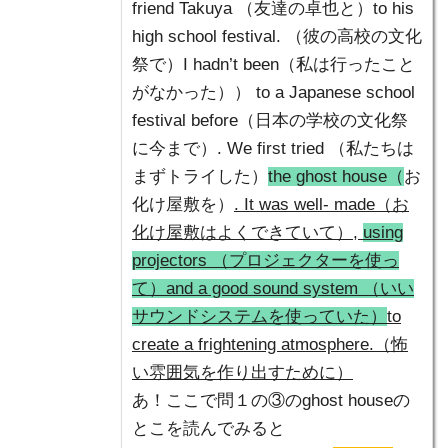
friend Takuya （友達の卓也と）to his
high school festival. （彼の高校の文化
祭で）I hadn’t been（私は行ったこと
がなかった）） to a Japanese school
festival before（日本の学校の文化祭
に今まで）. We first tried （私たちは
まずトライした）
the ghost house（
お
化け屋敷を）
. It was well- made（お
化け屋敷はよくできていて）,
using
projectors （プロジェクターを使っ
て）and a good sound system （いい
サウンドシステムを使っていた）
to
create a frightening atmosphere.（怖
い雰囲気を作り出すために）
あ！ここで問１の③のghost houseの
とこを読んでみると