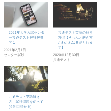
2021年大学入試センタ
共通テスト英語の解き
ー共通テスト解答解説
方①【きちんと解き方
問１
がわかれば９割とれま
す】
2021年2月1日
センター試験
2020年12月30日
共通テスト
共通テスト英語解き
方 試行問題を使って
[９割目指せる]