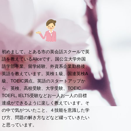
初めまして。とある市の英会話スクールで英
語を教えているAliceです。国公立大学外国
語学部卒業、留学経験、外資系企業勤務後、
英語を教えています。英検１級、国連英検A
級、TOEIC満点。英語のスタートアップか
ら、英検、高校受験、大学受験、TOEIC、
TOEFL, IELTS受験などお一人お一人の目標
達成ができるように楽しく教えています。そ
の中で気がついたこと、４技能を意識した学
び方、問題の解き方などなど綴っていきたい
と思っています。