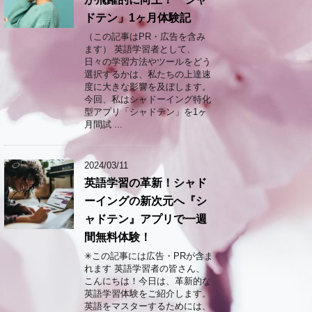
ドテン」1ヶ月体験記
（この記事はPR・広告を含み
ます） 英語学習者として、
日々の学習方法やツールをどう
選択するかは、私たちの上達速
度に大きな影響を及ぼします。
今回、私はシャドーイング特化
型アプリ「シャドテン」を1ヶ
月間試 ...
2024/03/11
英語学習の革新！シャド
ーイングの新次元へ『シ
ャドテン』アプリで一週
間無料体験！
✳︎この記事には広告・PRが含ま
れます 英語学習者の皆さん、
こんにちは！今日は、革新的な
英語学習体験をご紹介します。
英語をマスターするためには、