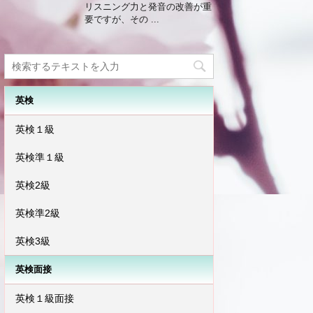
リスニング力と発音の改善が重
要ですが、その ...
英検
英検１級
英検準１級
英検2級
英検準2級
英検3級
英検面接
英検１級面接