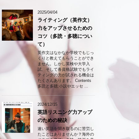
2025/04/04
ライティング（英作文）
力をアップさせるための
コツ（多読・多聴につい
て）
英作文はなかなか学校でもじっ
くりと教えてもらうことができ
ません。しかし英検や大学入
試、そして各資格試験でもライ
ティングの力が試される機会は
たくさんあります。 Contents
多読と多聴:小説やエッセ ...
2024/12/15
英語リスニング力アップ
のための秘訣
速い英語を聞き取るのに苦労し
たことはありませんか？海外の