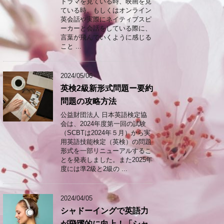
ドラマを見ている時、映画を見
ている時、もしくはオンライン
英会話や実際にネイティブスピ
ーカーと会話をしている際に、
言葉が飛んでいくように感じる
こと ...
2024/05/06
英検2級新形式問題ー要約
問題の攻略方法
公益財団法人 日本英語検定協
会は、2024年度第一回の試験
（SCBTは2024年５月）から実
用英語技能検定（英検）の問題
形式を一部リニューアルするこ
とを発表しました。また2025年
度には準2級と2級の ...
2024/04/05
シャドーイングで英語力
が飛躍的に向上！「シャ