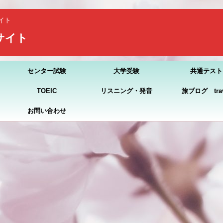
イト
習サイト
センター試験
大学受験
共通テスト
TOEIC
リスニング・発音
旅ブログ trav
お問い合わせ